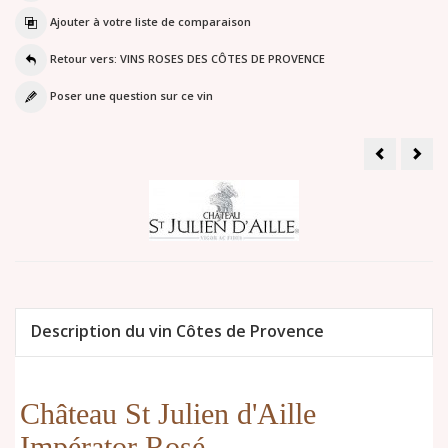
Ajouter à votre liste de comparaison
Retour vers: VINS ROSES DES CÔTES DE PROVENCE
Poser une question sur ce vin
Domaine
Châ
de
de
la
Ber
Croix
Cuv
-
rosé
Irrésistible
202
Rosé
2025
Description du vin Côtes de Provence
Château St Julien d'Aille
Impérator Rosé