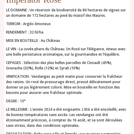
LE DOMAINE : Un réservoir de biodiversité de 80 hectares de vignes sur
un domaine de 172 hectares au pied du massif des Maures.
TERROIR : Argilo-limoneux
RENDEMENT : 32 hl/ha
MISE EN BOUTEILLE : Au Château
LE VIN : La cuvée phare du Château. Un Rosé sur l’élégance, vineux avec
une belle persistance aromatique, sur la gourmandise et l’équilibre.
CEPAGES : Sélection des plus belles parcelles de Cinsault (45%),
Grenache (33%), Rolle (12%) et Syrah (10%)
VINIFICATION : Vendanges au petit matin pour conserver la fraîcheur
des raisins. Un rosé de pressurage direct, pressé délicatement pour
donner un jus légèrement coloré. Mise en bouteille en fonction des
besoins pour assurer une fraîcheur optimale.
DEGRE : 13°
LE MILLESIME : L’année 2024 a été exigeante. L’été a été ensoleillé, avec
de bonnes températures sans excès. Les vendanges ont été
étonnamment précoces, à compter du 16 août, et se sont déroulées
sans stress, dans des conditions optimales.
DEGUSTATION : Robe rose pâle et limpide, aux nuances saumonées.