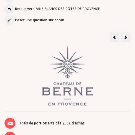
Retour vers: VINS BLANCS DES CÔTES DE PROVENCE
Poser une question sur ce vin
Domaine
Châ
de
St
la
Julie
Croix
D'ail
-
Impé
Irrésistible
Blan
Blanc
Frais de port offerts dès 285€ d'achat.