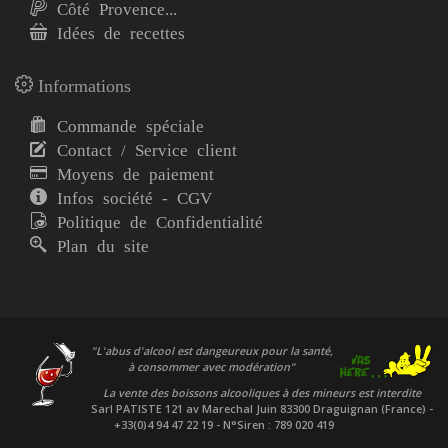
Côté Provence...
Idées de recettes
Informations
Commande spéciale
Contact / Service client
Moyens de paiement
Infos société - CGV
Politique de Confidentialité
Plan du site
"L'abus d'alcool est dangeureux pour la santé,
à consommer avec modération"
La vente des boissons alcooliques à des mineurs est interdite
Sarl PATISTE
121 av Marechal Juin 83300 Draguignan (France) -
+33(0)4 94 47 22 19 - N°Siren : 789 020 419