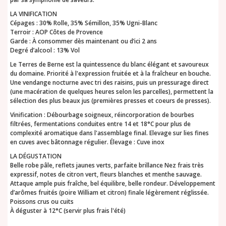
LA VINIFICATION
Cépages : 30% Rolle, 35% Sémillon, 35% Ugni-Blanc
Terroir : AOP Côtes de Provence
Garde : À consommer dès maintenant ou d’ici 2 ans
Degré d’alcool : 13% Vol
Le Terres de Berne est la quintessence du blanc élégant et savoureux
du domaine. Priorité à l'expression fruitée et à la fraîcheur en bouche.
Une vendange nocturne avec tri des raisins, puis un pressurage direct
(une macération de quelques heures selon les parcelles), permettent la
sélection des plus beaux jus (premières presses et coeurs de presses).
Vinification : Débourbage soigneux, réincorporation de bourbes
filtrées, fermentations conduites entre 14 et 18°C pour plus de
complexité aromatique dans l'assemblage final. Elevage sur lies fines
en cuves avec bâtonnage régulier. Élevage : Cuve inox
LA DÉGUSTATION
Belle robe pâle, reflets jaunes verts, parfaite brillance Nez frais très
expressif, notes de citron vert, fleurs blanches et menthe sauvage.
Attaque ample puis fraîche, bel équilibre, belle rondeur. Développement
d’arômes fruités (poire William et citron) finale légèrement réglissée.
Poissons crus ou cuits
À déguster à 12°C (servir plus frais l'été)