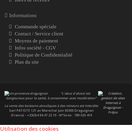
Informations
Commande spéciale
Contact / Service client
Moyens de paiement
Infos société - CGV
Politique de Confidentialité
Plan du site
"L'abus d'alcool est
dangeureux pour la santé, à consommer avec modération"
La vente des boissons alcooliques à des mineurs est interdite
Sarl PATISTE
121 av Marechal Juin 83300 Draguignan
(France) - +33(0)4 94 47 22 19 - N°Siren : 789 020 419
Utilisation des cookies