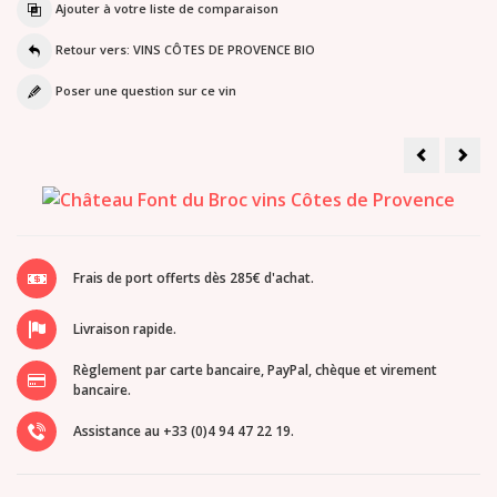
Ajouter à votre liste de comparaison
Retour vers: VINS CÔTES DE PROVENCE BIO
Poser une question sur ce vin
Château
Châ
Miraval
Sain
Rosé
Marg
2025
Cuv
Sym
Mai
rosé
bio
202
Frais de port offerts dès 285€ d'achat.
Livraison rapide.
Règlement par carte bancaire, PayPal, chèque et virement
bancaire.
Assistance au +33 (0)4 94 47 22 19.