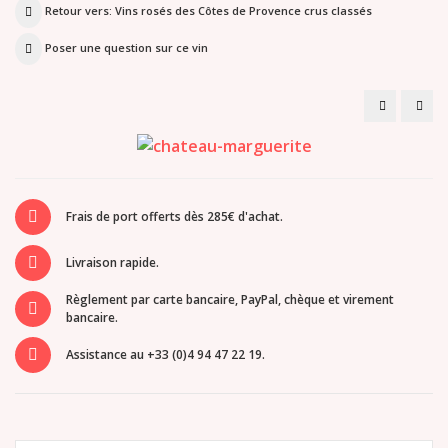
Retour vers: Vins rosés des Côtes de Provence crus classés
Poser une question sur ce vin
Magnum
Mag
Domaine
Mari
De
Chri
La
Ros
Croix
Cru
Rosé
Clas
Cuvée
202
Irrésistible
2025
Frais de port offerts dès 285€ d'achat.
Livraison rapide.
Règlement par carte bancaire, PayPal, chèque et virement
bancaire.
Assistance au +33 (0)4 94 47 22 19.