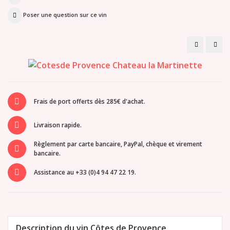
Poser une question sur ce vin
Château
Châ
Demonpèr
Sain
-
Pier
Cuvée
Cuv
Prestige
Mari
Rosé
rosé
2025
202
Frais de port offerts dès 285€ d'achat.
Livraison rapide.
Règlement par carte bancaire, PayPal, chèque et virement
bancaire.
Assistance au +33 (0)4 94 47 22 19.
Description du vin Côtes de Provence