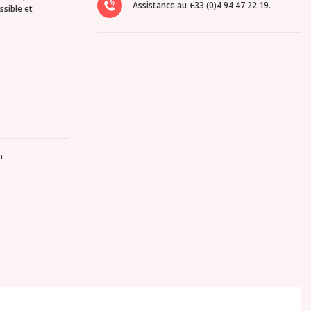
Assistance au +33 (0)4 94 47 22 19.
ssible et
n