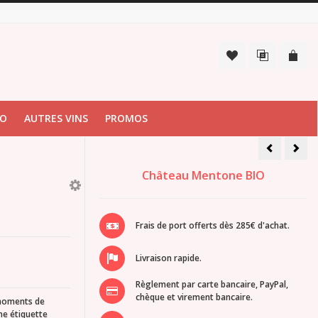
IO
AUTRES VINS
PROMOS
Rosé
Fête
fraicheur
des
coffret
Père
6
2025
Château Mentone BIO
bouteilles
coff
2025
6
bout
rou
et
rosé
Frais de port offerts dès 285€ d'achat.
Livraison rapide.
Règlement par carte bancaire, PayPal,
chèque et virement bancaire.
s moments de
ne étiquette