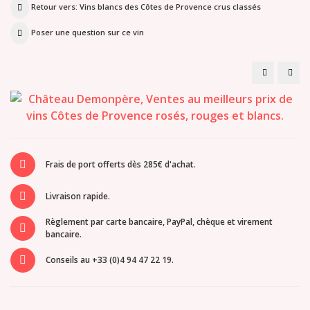
Retour vers: Vins blancs des Côtes de Provence crus classés
Poser une question sur ce vin
Château
Châ
Demonpèr
Rou
-
Blan
Cuvée
bio
Jour
Cuv
J
Pre
Blanc
Cru
Clas
Frais de port offerts dès 285€ d'achat.
Livraison rapide.
Règlement par carte bancaire, PayPal, chèque et virement
bancaire.
Conseils au +33 (0)4 94 47 22 19.