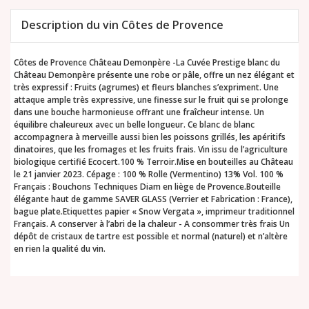
Description du vin Côtes de Provence
Côtes de Provence Château Demonpère -La Cuvée Prestige blanc du
Château Demonpère présente une robe or pâle, offre un nez élégant et
très expressif : Fruits (agrumes) et fleurs blanches s’expriment. Une
attaque ample très expressive, une finesse sur le fruit qui se prolonge
dans une bouche harmonieuse offrant une fraîcheur intense. Un
équilibre chaleureux avec un belle longueur. Ce blanc de blanc
accompagnera à merveille aussi bien les poissons grillés, les apéritifs
dinatoires, que les fromages et les fruits frais. Vin issu de l’agriculture
biologique certifié Ecocert.100 % Terroir.Mise en bouteilles au Château
le 21 janvier 2023. Cépage : 100 % Rolle (Vermentino) 13% Vol. 100 %
Français : Bouchons Techniques Diam en liège de Provence.Bouteille
élégante haut de gamme SAVER GLASS (Verrier et Fabrication : France),
bague plate.Etiquettes papier « Snow Vergata », imprimeur traditionnel
Français. A conserver à l’abri de la chaleur - A consommer très frais Un
dépôt de cristaux de tartre est possible et normal (naturel) et n’altère
en rien la qualité du vin.